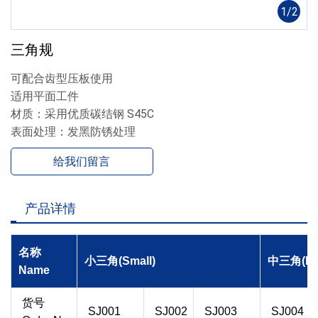
1
/
2
三角规
可配合齿型压板使用
适用平面工件
材质：采用优质碳结钢 S45C
表面处理：发黑防锈处理
给我们留言
产品详情
名称
小三角(Small)
中三角(Me
Name
货号
SJ001
SJ002
SJ003
SJ004