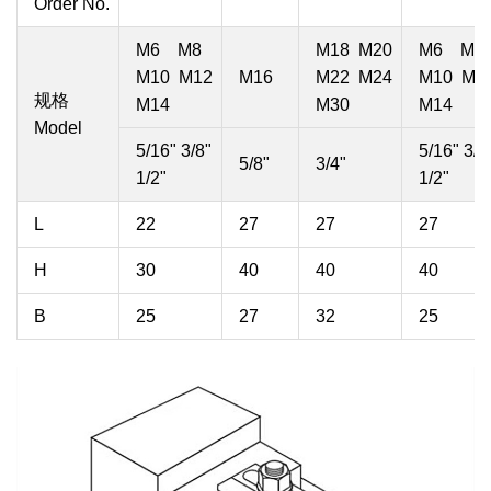
Order No.
M6 M8
M18 M20
M6 M8
M10 M12
M16
M22 M24
M10 M1
规格
M14
M30
M14
Model
5/16" 3/8"
5/16" 3/8
5/8"
3/4"
1/2"
1/2"
L
22
27
27
27
H
30
40
40
40
B
25
27
32
25