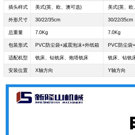
插头样式
美式(英、欧、澳可选)
美式(英、欧
外形尺寸
30/22/35cm
30/22/35cm
总重量
7.0Kg
7.0Kg
包装形式
PVC防尘袋+减震泡沫+外纸箱
PVC防尘袋
适配机型
铣床、钻铣床、炮塔铣床
铣床、钻铣
安装位置
X轴方向
Y轴方向